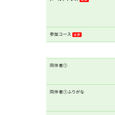
参加コース
必須
同伴者①
同伴者①ふりがな