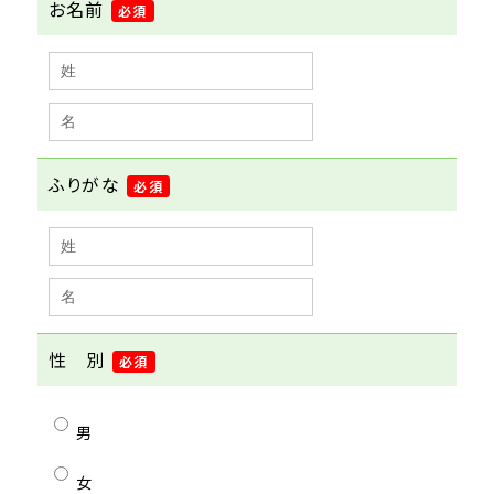
お名前
必須
ふりがな
必須
性 別
必須
男
女