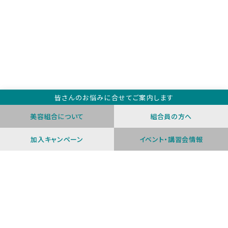
フーバスペシャルステージ
月例会
美容組合について
組合員の方へ
福岡県代表選手選考会
TEAM J・1 勉強会
加入キャンペーン
イベント・講習会情報
着物の集い
トップマスターズモード普及講習会
衛生管理講習会
求人対策研修会
経営セミナー・スタートアップゼミ
賀詞交歓会
着付師 社内検定 受験講習会
櫛の感謝祭
イベント・講習会申込