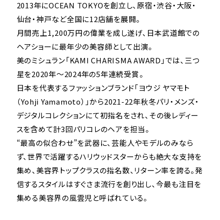
2013年にOCEAN TOKYOを創立し、原宿・渋谷・大阪・
仙台・神戸など全国に12店舗を展開。
月間売上1,200万円の偉業を成し遂げ、日本武道館での
ヘアショーに最年少の美容師として出演。
美のミシュラン「KAMI CHARISMA AWARD」では、三つ
星を2020年～2024年の5年連続受賞。
日本を代表するファッションブランド「ヨウジ ヤマモト
（Yohji Yamamoto）」から2021-22年秋冬パリ・メンズ・
デジタルコレクションにて初指名をされ、その後レディー
スを含めて計3回パリコレのヘアを担当。
“最高の似合わせ”を武器に、芸能人やモデルのみなら
ず、世界で活躍するハリウッドスターからも絶大な支持を
集め、美容界トップクラスの指名数、リターン率を誇る。発
信するスタイルはすぐさま流行を創り出し、今最も注目を
集める美容界の風雲児と呼ばれている。