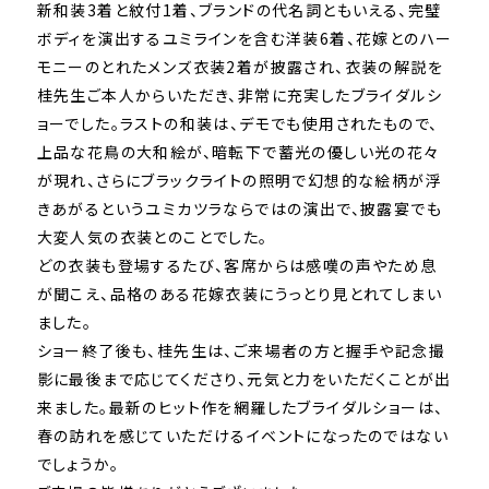
新和装3着と紋付1着、ブランドの代名詞ともいえる、完璧
ボディを演出するユミラインを含む洋装6着、花嫁とのハー
モニーのとれたメンズ衣装2着が披露され、衣装の解説を
桂先生ご本人からいただき、非常に充実したブライダルシ
ョーでした。ラストの和装は、デモでも使用されたもので、
上品な花鳥の大和絵が、暗転下で蓄光の優しい光の花々
が現れ、さらにブラックライトの照明で幻想的な絵柄が浮
きあがるというユミカツラならではの演出で、披露宴でも
大変人気の衣装とのことでした。
どの衣装も登場するたび、客席からは感嘆の声やため息
が聞こえ、品格のある花嫁衣装にうっとり見とれてしまい
ました。
ショー終了後も、桂先生は、ご来場者の方と握手や記念撮
影に最後まで応じてくださり、元気と力をいただくことが出
来ました。最新のヒット作を網羅したブライダルショーは、
春の訪れを感じていただけるイベントになったのではない
でしょうか。