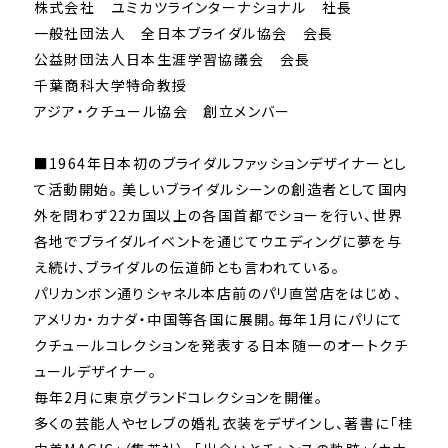
株式会社 ユミカツラインターナショナル 社長
一般社団法人 全日本ブライダル協会 会長
公益財団法人日本生涯学習協議会 会長
千葉商科大学特命教授
アジア・クチュール協会 創立メンバー
■1964年日本初のブライダルファッションデザイナーとし
て活動開始。 美しいブライダルシーンの創造者として国内
外を問わず22カ国以上の各国首都でショーを行い、世界
各地でブライダルイベントを通じてウエディングに夢を与
え続け、ブライダルの伝道師とも言われている。
パリカンボン通りシャネル本店前のパリ直営店をはじめ、
アメリカ・カナダ・中国等各国に展開。毎年1月にパリにて
クチュールコレクションを発表する日本随一のオートクチ
ュールデザイナー。
毎年2月に東京グランドコレクションを開催。
多くの芸能人やセレブの婚礼衣装をデザインし、著書に「桂