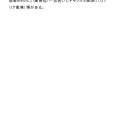
由美MAGIC」（集英社）・「出会いとチャンスの軌跡」（カナ
リア書房）等がある。